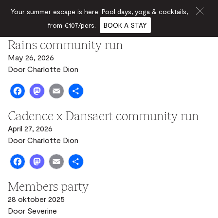
Your summer escape is here. Pool days, yoga & cocktails,
from €107/pers.
BOOK A STAY
Rains community run
May 26, 2026
Door
Charlotte Dion
Facebook
Mastodon
Email
Share
Cadence x Dansaert community run
April 27, 2026
Door
Charlotte Dion
Facebook
Mastodon
Email
Share
Members party
28 oktober 2025
Door
Severine