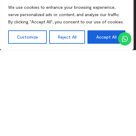
We use cookies to enhance your browsing experience,
serve personalized ads or content, and analyze our traffic.
By clicking "Accept All", you consent to our use of cookies.
GYM & WELLNESS FAQ
Customize
Reject All
Accept All
GYM & WELLNESS VOORWAARDEN
HOTELGIDS
HOTELVOORWAARDEN
CONTACT
VOORWAARDEN ETEN & DRINKEN
JOBS
VOORWAARDEN EVENTS & CONGRESSEN
PRIVACYBELEID
COOKIEBELEID