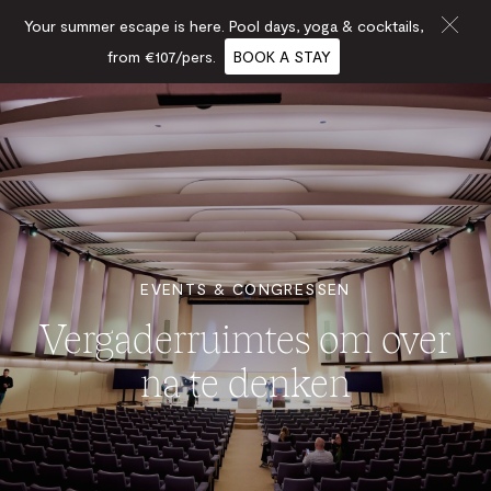
Your summer escape is here. Pool days, yoga & cocktails,
from €107/pers.
BOOK A STAY
EVENTS & CONGRESSEN
Vergaderruimtes om over
na te denken