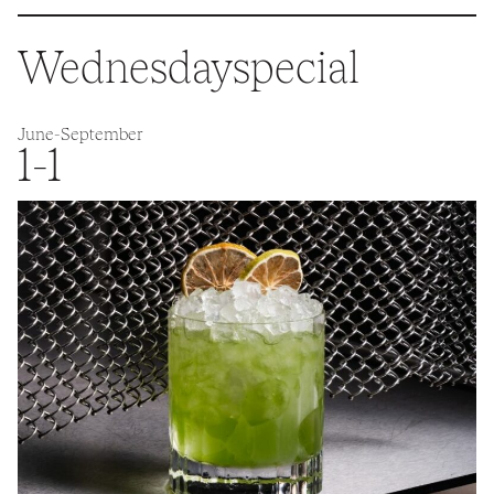
Wednesdayspecial
June
-September
1-1