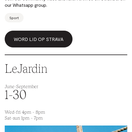
our Whatsapp group.
Sport
WORD LID OP STRAVA
LeJardin
June
-September
1-30
Wed-fri 4pm – 8pm
Sat-sun 1pm – 7pm