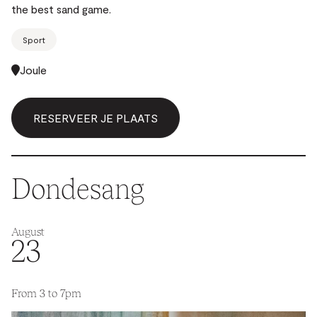
the best sand game.
Sport
Joule
RESERVEER JE PLAATS
Dondesang
August
23
From 3 to 7pm