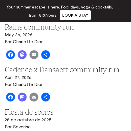
Your summer escape is here. Pool days, yoga & cocktails,
from €107/pers.
BOOK A STAY
Rains community run
May 26, 2026
Por
Charlotte Dion
Facebook
Mastodon
Email
Share
Cadence x Dansaert community run
April 27, 2026
Por
Charlotte Dion
Facebook
Mastodon
Email
Share
Fiesta de socios
28 de octubre de 2025
Por
Severine