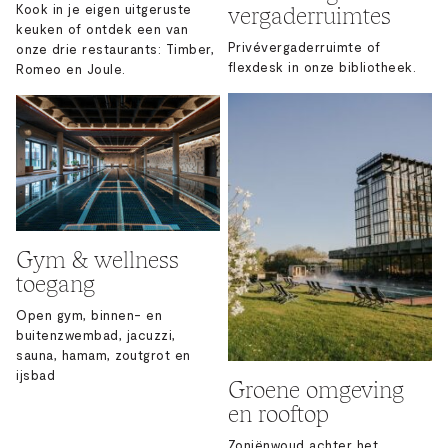
vergaderruimtes
Kook in je eigen uitgeruste
keuken of ontdek een van
Privévergaderruimte of
onze drie restaurants: Timber,
flexdesk in onze bibliotheek.
Romeo en Joule.
Gym & wellness
toegang
Open gym, binnen- en
buitenzwembad, jacuzzi,
sauna, hamam, zoutgrot en
ijsbad
Groene omgeving
en rooftop
Zoniënwoud achter het