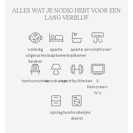
ALLES WAT JE NODIG HEBT VOOR EEN
LANG VERBLIJF
volledig
aparte
aparte
airconditioner
uitgeruste
slaapkamer
badkamer
keuken
kantoorruimte
woonkamer
sportfaciliteiten
2
flatscreen-
tv's
opslag
huishoudelijke
dienst