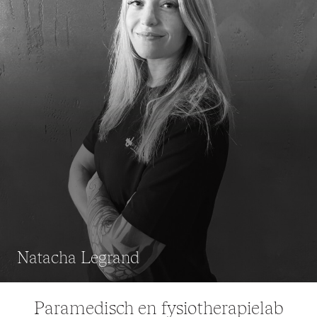
Alain Laforce
Paramedisch en fysiotherapielab