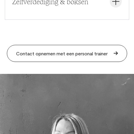
Zelfverdediging & boksen
SESSIES OF PAKKETTEN
— Eén solo/duo sessie - 80 euro/120 euro.
— Set van vijf sessies solo/duosessie - 75
euro/110 euro.
Contact opnemen met een personal trainer
— Set van tien sessies solo/duo - 70 euro/100 euro.
Beschikbaar voor members en hotelgasten.