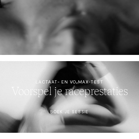
LACTAAT- EN VO₂MAX-TEST
Voorspel je raceprestaties
BOEK JE SESSIE