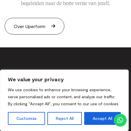
begeleiden naar de beste versie van jezelf.
Over Uperform
Welzijn & community
We value your privacy
Samen inspireren en ondersteunen we onze steeds groter
We use cookies to enhance your browsing experience,
wordende Mix-community.
serve personalized ads or content, and analyze our traffic.
Duurzame & lokale ondersteuning
By clicking "Accept All", you consent to our use of cookies.
Zinvolle stappen ondernemen om afval te verminderen en
Customize
Reject All
Accept All
de buurt te ondersteunen