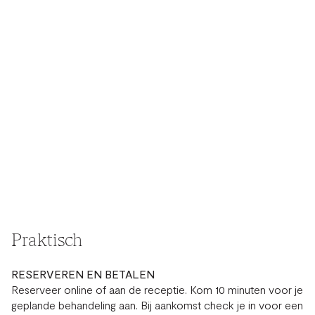
herstel.
Fysiotherapiesessies moeten rechtstreeks via
emotionele balans.
Kinequik worden geboekt.
Sessie 30′ - 42 euro
Sessie 30′ - 42 euro
Mindset-coaching
Til je mindset naar een hoger niveau met onze
mentale coaching.
Sessie 60′ solo/duo - 80 euro/100 euro
Sportgeneeskunde
Haal het beste uit je sport met onze complete
sportmedische ondersteuning.
Sessie - 60 euro
Praktisch
RESERVEREN EN BETALEN
Reserveer online of aan de receptie. Kom 10 minuten voor je
geplande behandeling aan. Bij aankomst check je in voor een