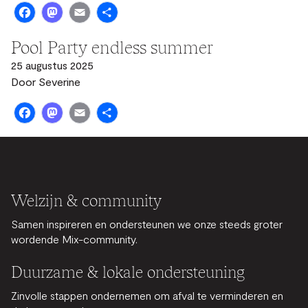
Facebook
Mastodon
Email
Share
Pool Party endless summer
25 augustus 2025
Door
Severine
Facebook
Mastodon
Email
Share
Welzijn & community
Samen inspireren en ondersteunen we onze steeds groter
wordende Mix-community.
Duurzame & lokale ondersteuning
Zinvolle stappen ondernemen om afval te verminderen en