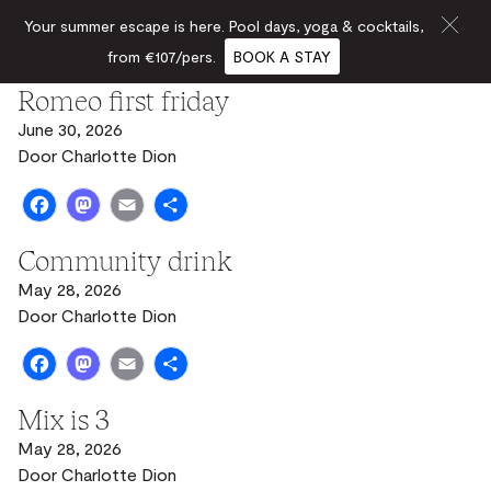
Your summer escape is here. Pool days, yoga & cocktails,
from €107/pers.
BOOK A STAY
Romeo first friday
June 30, 2026
Door
Charlotte Dion
Facebook
Mastodon
Email
Share
Community drink
May 28, 2026
Door
Charlotte Dion
Facebook
Mastodon
Email
Share
Mix is 3
May 28, 2026
Door
Charlotte Dion