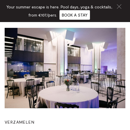
Your summer escape is here. Pool days, yoga & cocktails,
from €107/pers.
BOOK A STAY
VERZAMELEN