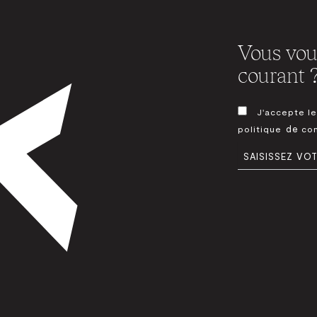
Vous voul
courant 
CONSENTEMEN
J'accepte le
*
de
politique
con
E-
MAIL
*