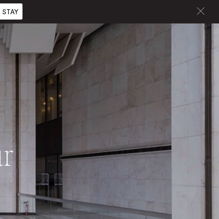
 STAY
ur