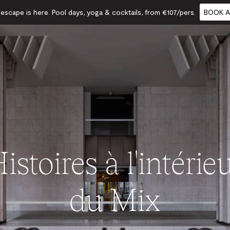
scape is here. Pool days, yoga & cocktails, from €107/pers.
BOOK A
istoires à l'intérie
du Mix