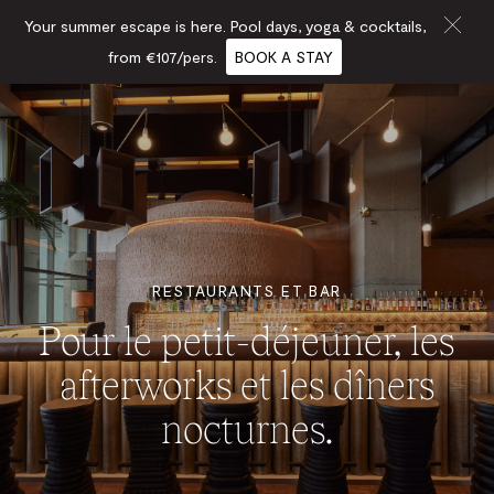
Your summer escape is here. Pool days, yoga & cocktails,
from €107/pers.
BOOK A STAY
RESTAURANTS ET BAR
Pour le petit-déjeuner, les
afterworks et les dîners
nocturnes.