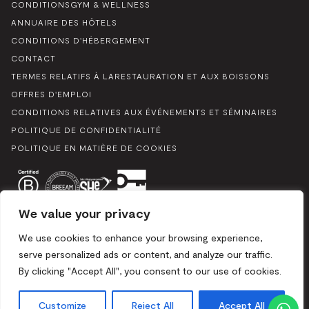
CONDITIONSGYM & WELLNESS
ANNUAIRE DES HÔTELS
CONDITIONS D'HÉBERGEMENT
CONTACT
TERMES RELATIFS À LARESTAURATION ET AUX BOISSONS
OFFRES D'EMPLOI
CONDITIONS RELATIVES AUX ÉVÉNEMENTS ET SÉMINAIRES
POLITIQUE DE CONFIDENTIALITÉ
POLITIQUE EN MATIÈRE DE COOKIES
We value your privacy
We use cookies to enhance your browsing experience,
serve personalized ads or content, and analyze our traffic.
By clicking "Accept All", you consent to our use of cookies.
Boulevard du Souverain 25, 1170 Bruxelles / Mix 2024. Tous
droits réservés
Customize
Reject All
Accept All