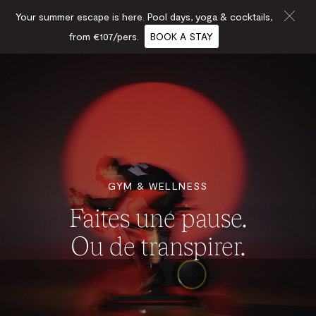
Your summer escape is here. Pool days, yoga & cocktails,
from €107/pers.
BOOK A STAY
GYM & WELLNESS
Faites une pause.
Ou de transpirer.