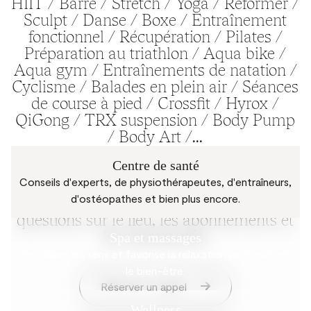
HIIT / Barre / Stretch / Yoga / Reformer /
Sculpt / Danse / Boxe / Entraînement
fonctionnel / Récupération / Pilates /
Préparation au triathlon / Aqua bike /
Aqua gym / Entraînements de natation /
Cyclisme / Balades en plein air / Séances
de course à pied / Crossfit / Hyrox /
QiGong / TRX suspension / Body Pump
/ Body Art /...
Centre de santé
Conseils d'experts, de physiothérapeutes, d'entraîneurs,
Vous avez des questions ? Prenez contact
d'ostéopathes et bien plus encore.
avec l'équipe Mix. Nous répondrons à vos
questions sur le lieu, les abonnements et
les nouveautés.
Spa et massages
Revitalise les sens et favorise la relaxation profonde et
le bien-être.
Réserver un appel
Wellness