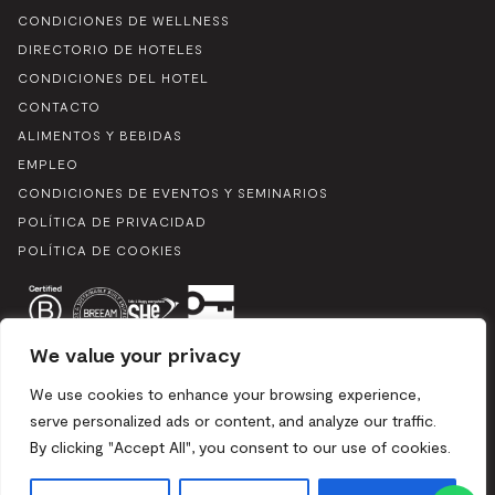
CONDICIONES DE WELLNESS
DIRECTORIO DE HOTELES
CONDICIONES DEL HOTEL
CONTACTO
ALIMENTOS Y BEBIDAS
EMPLEO
CONDICIONES DE EVENTOS Y SEMINARIOS
POLÍTICA DE PRIVACIDAD
POLÍTICA DE COOKIES
We value your privacy
We use cookies to enhance your browsing experience,
serve personalized ads or content, and analyze our traffic.
By clicking "Accept All", you consent to our use of cookies.
Boulevard du Souverain 25, 1170 Bruselas / Mix 2024. Todos los
derechos reservados