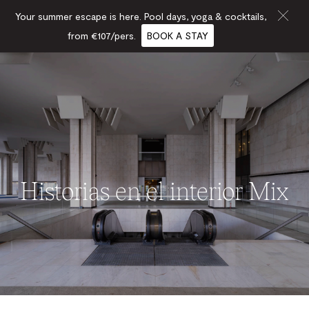
Your summer escape is here. Pool days, yoga & cocktails,
from €107/pers.
BOOK A STAY
Historias en el interior Mix