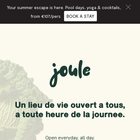
Your summer escape is here. Pool days, yoga & cocktails,
from €107/pers.
BOOK A STAY
Un lieu de vie ouvert à tous,
à toute heure de la journée.
Open everyday, all day.