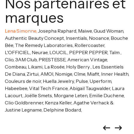
Nos partenaires et
marques
Lena Simonne,
Josepha Raphard,
Maiwe,
Guud Woman,
Authentic Beauty Concept,
Insentials,
Nooance,
Bouche
Bée,
The Remedy Laboratories,
Rollercoaster,
L'OFFICIEL,
Neurae,
LOUCIL,
PEPPER PEPPER,
Talm ,
Clio,
3AM Club,
PRESTESSE,
American Vintage,
Combeau,
Likami,
La Rosée,
Holy Berry ,
Les Essentiels
De Diana,
Zirtui,
AMOI,
Nomige,
Cîme,
Miafit,
Inner Health,
Couleurs de noir,
Huella Jewelry,
Pulse,
Uperform,
Habeebee,
Vital Tech France,
Abigail Taugwalder,
Laura
Lacourt,
Joëlle Smets,
Morgane Leten,
Emilie Duchene,
Clio Goldbrenner,
Kenza Keller,
Agathe Verhack &
Justine Legname,
Delphine Bodard,