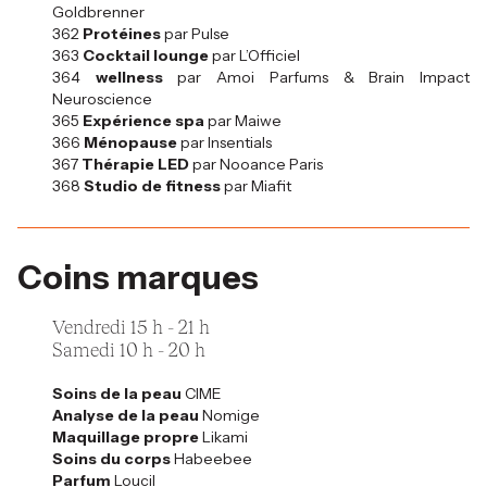
Goldbrenner
362
Protéines
par Pulse
363
Cocktail lounge
par L’Officiel
364
wellness
par Amoi Parfums & Brain Impact
Neuroscience
365
Expérience spa
par Maiwe
366
Ménopause
par Insentials
367
Thérapie LED
par Nooance Paris
368
Studio de fitness
par Miafit
Coins marques
Vendredi 15 h - 21 h
Samedi 10 h - 20 h
Soins de la peau
CIME
Analyse de la peau
Nomige
Maquillage propre
Likami
Soins du corps
Habeebee
Parfum
Loucil