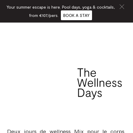
Your summer escape is here. Pool days, yoga & cocktails,
from €107/pers.
BOOK A STAY
Deux jours de wellness Mix pour le corps,