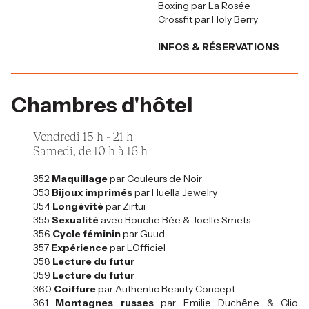
Boxing par La Rosée
Crossfit par Holy Berry
INFOS & RÉSERVATIONS
Chambres d'hôtel
Vendredi 15 h - 21 h
Samedi, de 10 h à 16 h
352
Maquillage
par Couleurs de Noir
353
Bijoux imprimés
par Huella Jewelry
354
Longévité
par Zirtui
355
Sexualité
avec Bouche Bée & Joëlle Smets
356
Cycle féminin
par Guud
357
Expérience
par L’Officiel
358
Lecture du futur
359
Lecture du futur
360
Coiffure
par Authentic Beauty Concept
361
Montagnes russes
par Emilie Duchêne & Clio