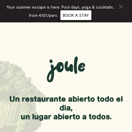
Your summer escape is here. Pool days, yoga & cocktails,
from €107/pers.
BOOK A STAY
Un restaurante abierto todo el
día,
un lugar abierto a todos.