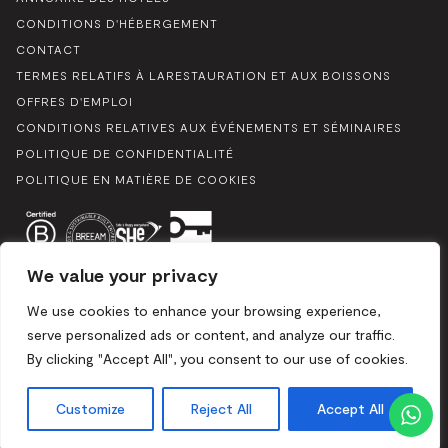
CONDITIONS D'HÉBERGEMENT
CONTACT
TERMES RELATIFS À LARESTAURATION ET AUX BOISSONS
OFFRES D'EMPLOI
CONDITIONS RELATIVES AUX ÉVÉNEMENTS ET SÉMINAIRES
POLITIQUE DE CONFIDENTIALITÉ
POLITIQUE EN MATIÈRE DE COOKIES
We value your privacy
We use cookies to enhance your browsing experience,
serve personalized ads or content, and analyze our traffic.
By clicking "Accept All", you consent to our use of cookies.
Boulevard du Souverain 25, 1170 Bruxelles / Mix 2024. Tous
droits réservés
Customize
Reject All
Accept All