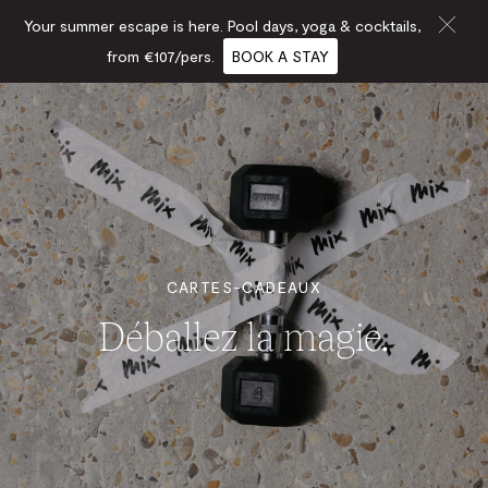
Your summer escape is here. Pool days, yoga & cocktails,
from €107/pers.
BOOK A STAY
CARTES-CADEAUX
Déballez la magie.