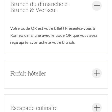
Brunch du dimanche et
Brunch & Workout
Votre code QR est votre billet ! Présentez-vous à
Romeo
dimanche avec le code QR que vous avez
reçu après avoir acheté votre brunch.
Forfait hôtelier
Pour tout forfait incluant une nuitée, envoyez un
courriel à l'adresse suivante
hmix.brusselsx.brussels
Escapade culinaire
pour réserver votre chambre en utilisant le code