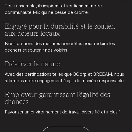
d'entraînement Mix sont flexibles et peuvent être
Tous ensemble, ils inspirent et soutiennent notre
utilisés pour des abonnements annuels ou mensuels.
communauté Mix qui ne cesse de croître.
Ces crédits ne peuvent être utilisés que pour des
Engagé pour la durabilité et le soutien
abonnements.
aux acteurs locaux
Nous prenons des mesures concrètes pour réduire les
déchets et soutenir nos voisins
Préserver la nature
Avec des certifications telles que BCorp et BREEAM, nous
affirmons notre engagement à agir de manière responsable
Employeur garantissant l’égalité des
chances
Favoriser un environnement de travail diversifié et inclusif