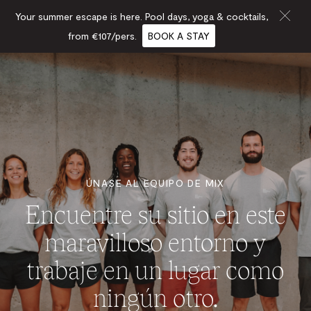
Your summer escape is here. Pool days, yoga & cocktails,
from €107/pers.
BOOK A STAY
ÚNASE AL EQUIPO DE MIX
Encuentre su sitio en este
maravilloso entorno y
trabaje en un lugar como
ningún otro.