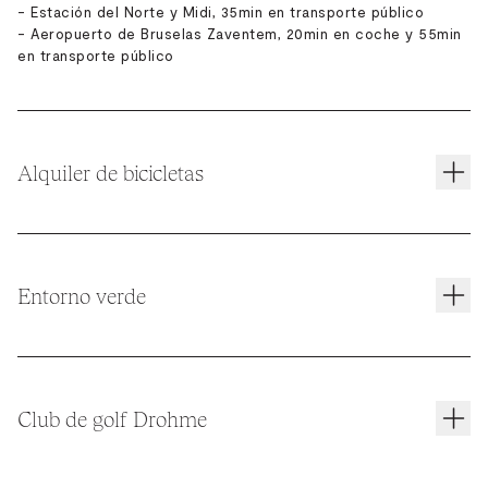
- Estación del Norte y Midi, 35min en transporte público
- Aeropuerto de Bruselas Zaventem, 20min en coche y 55min
en transporte público
Alquiler de bicicletas
Explorar la ciudad o disfrutar de la serenidad del bosque es
muy fácil con nuestras bicicletas de alquiler.
Entorno verde
La Ecoco es la bicicleta urbana ideal para pasear por
Bruselas. Su gran motor te asegura llegar a la cima de todas
las colinas de Bruselas. Viene con guardabarros, luces
Situado justo detrás del bosque de Sonian, nuestro hotel
delanteras y traseras, un caballete y una taquilla. (25€ por 2
ofrece abundantes oportunidades para pasear, lo que le
horas)
permitirá sumergirse en la belleza de la naturaleza.
Club de golf Drohme