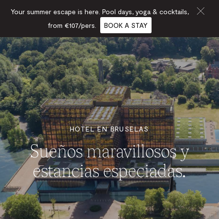
Your summer escape is here. Pool days, yoga & cocktails,
from €107/pers.
BOOK A STAY
HOTEL EN BRUSELAS
Sueños maravillosos y
estancias especiadas.