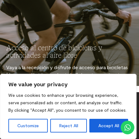
Acceso al centro de bicicletas y
actividades al aire libre
Vaya a la recepción y disfrute de acceso para bicicletas
(de grava, eléctricas o de ciudad) durante su estancia.
We value your privacy
We use cookies to enhance your browsing experience,
serve personalized ads or content, and analyze our traffic.
By clicking "Accept All", you consent to our use of cookies.
Bienestar y comunidad
Customize
Reject All
Accept All
Todos juntos inspirando y apoyando a nuestra creciente
comunidad Mix