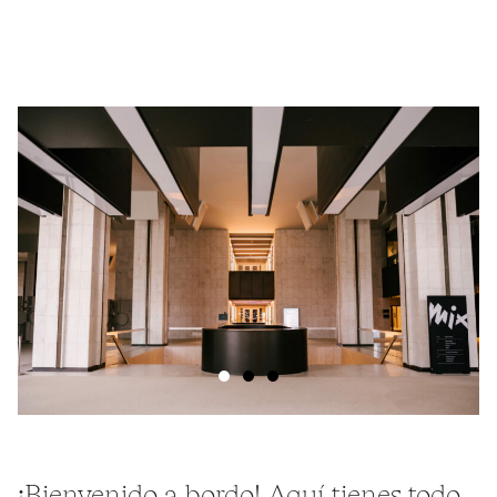
Como valioso socio de nuestro hotel, el Brussels Drohme Golf
Club ofrece tarifas exclusivas en sesiones de práctica (22€
+100 bolas) y green fees (-10%) para nuestros huéspedes.
Este campo único de 9 hoyos y la academia de golf ofrecen
una experiencia de golf excepcional. Venga y aproveche esta
fantástica oportunidad para jugar, aprender o relajarse en el
Brussels Drohme Golf Club.
¡Bienvenido a bordo! Aquí tienes todo